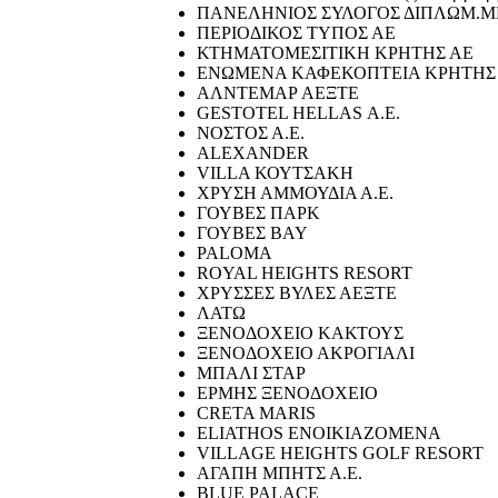
ΠΑΝΕΛΗΝΙΟΣ ΣΥΛΟΓΟΣ ΔΙΠΛΩΜ.Μ
ΠΕΡΙΟΔΙΚΟΣ ΤΥΠΟΣ ΑΕ
ΚΤΗΜΑΤΟΜΕΣΙΤΙΚΗ ΚΡΗΤΗΣ ΑΕ
ΕΝΩΜΕΝΑ ΚΑΦΕΚΟΠΤΕΙΑ ΚΡΗΤΗΣ
ΑΛΝΤΕΜΑΡ ΑΕΞΤΕ
GESTOTEL HELLAS Α.Ε.
ΝΟΣΤΟΣ Α.Ε.
ALEXANDER
VILLA ΚΟΥΤΣΑΚΗ
ΧΡΥΣΗ ΑΜΜΟΥΔΙΑ Α.Ε.
ΓΟΥΒΕΣ ΠΑΡΚ
ΓΟΥΒΕΣ BAY
PALOMA
ROYAL HEIGHTS RESORT
ΧΡΥΣΣΕΣ ΒΥΛΕΣ ΑΕΞΤΕ
ΛΑΤΩ
ΞΕΝΟΔΟΧΕΙΟ ΚΑΚΤΟΥΣ
ΞΕΝΟΔΟΧΕΙΟ ΑΚΡΟΓΙΑΛΙ
ΜΠΑΛΙ ΣΤΑΡ
ΕΡΜΗΣ ΞΕΝΟΔΟΧΕΙΟ
CRETA MARIS
ELIATHOS ΕΝΟΙΚΙΑΖΟΜΕΝΑ
VILLAGE HEIGHTS GOLF RESORT
ΑΓΑΠΗ ΜΠΗΤΣ Α.Ε.
BLUE PALACE