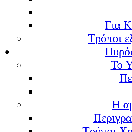
Για Κ
Τρόποι ε
Πυρό
Το 
Πε
Η α
Περιγρα
Τρόποι Χρ