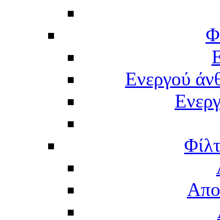
Φ
Ενεργού άν
Ενερ
Φίλτ
Απο