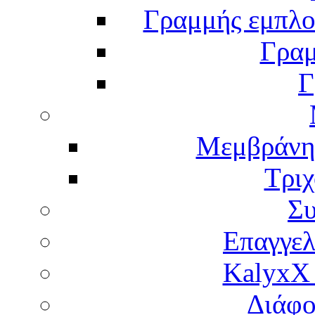
Γραμμής εμπλου
Γραμ
Γ
Μεμβράνη
Τρι
Σ
Επαγγελ
KalyxX
Διάφο