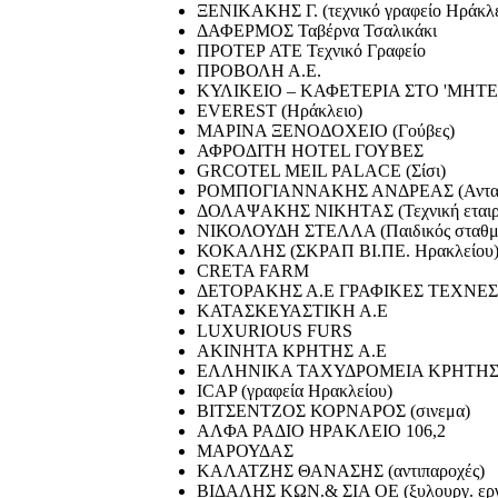
ΞΕΝΙΚΑΚΗΣ Γ. (τεχνικό γραφείο Ηράκλε
ΔΑΦΕΡΜΟΣ Ταβέρνα Τσαλικάκι
ΠΡΟΤΕΡ ΑΤΕ Τεχνικό Γραφείο
ΠΡΟΒΟΛΗ Α.Ε.
ΚΥΛΙΚΕΙΟ – ΚΑΦΕΤΕΡΙΑ ΣΤΟ 'ΜΗΤΕ
EVEREST (Ηράκλειο)
ΜΑΡΙΝΑ ΞΕΝΟΔΟΧΕΙΟ (Γούβες)
ΑΦΡΟΔΙΤΗ HOTEL ΓΟΥΒΕΣ
GRCOTEL MEIL PALACE (Σίσι)
ΡΟΜΠΟΓΙΑΝΝΑΚΗΣ ΑΝΔΡΕΑΣ (Ανταλακ
ΔΟΛΑΨΑΚΗΣ ΝΙΚΗΤΑΣ (Τεχνική εταιρί
ΝΙΚΟΛΟΥΔΗ ΣΤΕΛΛΑ (Παιδικός σταθμό
ΚΟΚΑΛΗΣ (ΣΚΡΑΠ ΒΙ.ΠΕ. Ηρακλείου
CRETA FARM
ΔΕΤΟΡΑΚΗΣ Α.Ε ΓΡΑΦΙΚΕΣ ΤΕΧΝΕΣ
ΚΑΤΑΣΚΕΥΑΣΤΙΚΗ Α.Ε
LUXURIOUS FURS
ΑΚΙΝΗΤΑ ΚΡΗΤΗΣ A.E
ΕΛΛΗΝΙΚΑ ΤΑΧΥΔΡΟΜΕΙΑ ΚΡΗΤΗ
ICAP (γραφεία Ηρακλείου)
ΒΙΤΣΕΝΤΖΟΣ ΚΟΡΝΑΡΟΣ (σινεμα)
ΑΛΦΑ ΡΑΔΙΟ ΗΡΑΚΛΕΙΟ 106,2
ΜΑΡΟΥΔΑΣ
ΚΑΛΑΤΖΗΣ ΘΑΝΑΣΗΣ (αντιπαροχές)
ΒΙΔΑΛΗΣ ΚΩΝ.& ΣΙΑ ΟΕ (ξυλουργ. εργ