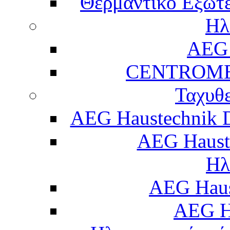
Θερμαντικό Εξωτε
Ηλ
AEG 
CENTROME
Ταχυθ
AEG Haustechnik 
AEG Haust
Ηλ
AEG Hau
AEG H