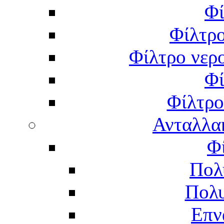
Φί
Φίλτρο
Φίλτρο νερο
Φί
Φίλτρο
Ανταλλα
Φ
Πολ
Πολυ
Επν