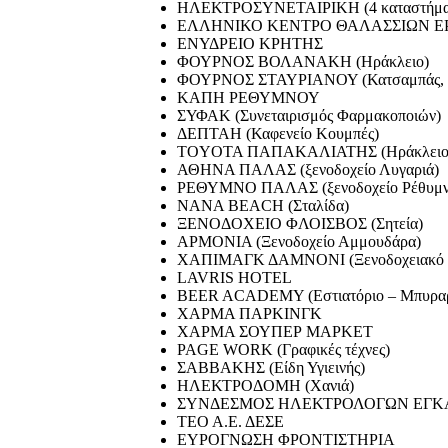
ΗΛΕΚΤΡΟΣΥΝΕΤΑΙΡΙΚΗ (4 καταστήματ
ΕΛΛΗΝΙΚΟ ΚΕΝΤΡΟ ΘΑΛΑΣΣΙΩΝ ΕΡ
ΕΝΥΔΡΕΙΟ ΚΡΗΤΗΣ
ΦΟΥΡΝΟΣ ΒΟΛΑΝΑΚΗ (Ηράκλειο)
ΦΟΥΡΝΟΣ ΣΤΑΥΡΙΑΝΟΥ (Κατσαμπάς, 
ΚΑΠΗ ΡΕΘΥΜΝΟΥ
ΣΥΦΑΚ (Συνεταιρισμός Φαρμακοποιών)
ΔΕΠΤΑΗ (Καφενείο Κουμπές)
TOYOTA ΠΑΠΑΚΑΛΙΑΤΗΣ (Ηράκλειο – 
ΑΘΗΝΑ ΠΑΛΑΣ (ξενοδοχείο Λυγαριά)
ΡΕΘΥΜΝΟ ΠΑΛΑΣ (ξενοδοχείο Ρέθυμν
ΝΑΝΑ BEACH (Σταλίδα)
ΞΕΝΟΔΟΧΕΙΟ ΦΛΟΙΣΒΟΣ (Σητεία)
ΑΡΜΟΝΙΑ (Ξενοδοχείο Αμμουδάρα)
ΧΑΠΙΜΑΓΚ ΔΑΜΝΟΝΙ (Ξενοδοχειακό σ
LAVRIS HOTEL
BEER ACADEMY (Εστιατόριο – Μπυραρ
ΧΑΡΜΑ ΠΑΡΚΙΝΓΚ
ΧΑΡΜΑ ΣΟΥΠΕΡ ΜΑΡΚΕΤ
PAGE WORK (Γραφικές τέχνες)
ΣΑΒΒΑΚΗΣ (Είδη Υγιεινής)
ΗΛΕΚΤΡΟΔΟΜΗ (Χανιά)
ΣΥΝΔΕΣΜΟΣ ΗΛΕΚΤΡΟΛΟΓΩΝ ΕΓΚ
ΤΕΟ Α.Ε. ΔΕΣΕ
ΕΥΡΟΓΝΩΣΗ ΦΡΟΝΤΙΣΤΗΡΙΑ