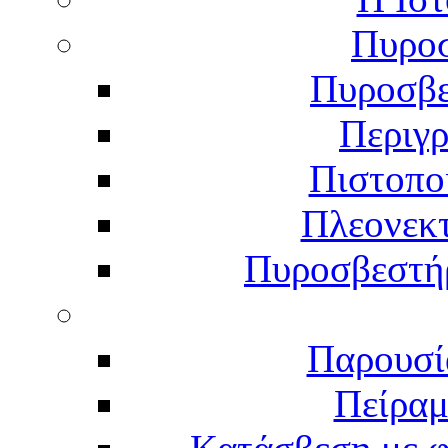
Πυροσ
Πυροσβε
Περιγ
Πιστοπο
Πλεονεκ
Πυροσβεστήρ
Παρουσί
Πείραμ