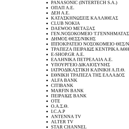
PANASONIC (INTERTECH S.A.)
ΟΠΑΠ Α.Ε.
ΔΕΗ Α.Ε.
ΚΑΤΑΣΚΗΝΩΣΕΙΣ ΚΑΛΛΙΘΕΑΣ
CLUB NOKIA
DAEWOO ΜΕΤΑΞΑΣ
ΓΕΝ.ΝΟΣΟΚΟΜΕΙΟ 'Γ.ΓΕΝΝΗΜΑΤΑΣ
ΔΗΜΟΣ ΘΕΣΣ/ΝΙΚΗΣ
ΙΠΠΟΚΡΑΤΕΙΟ ΝΟΣΟΚΟΜΕΙΟ ΘΕΣ/
ΤΡΑΠΕΖΑ ΠΕΙΡΑΙΩΣ ΚΕΝΤΡΙΚΑ ΑΘ
E-SHOP.GR Α.Ε.
ΕΛΛΗΝΙΚΑ ΠΕΤΡΕΛΑΙΑ Α.Ε.
ΥΠΟΥΡΓΕΙΟ ΔΙΚΑΙΟΣΥΝΗΣ
ΙΑΤΡΟΔΙΚΑΣΤΙΚΗ ΚΛΙΝΙΚΗ Α.Π.Θ.
ΕΘΝΙΚΗ ΤΡΑΠΕΖΑ ΤΗΣ ΕΛΛΑΔΟΣ
ALFA BANK
CITIBANK
MARFIN BANK
ΠΕΙΡΑΙΩΣ BANK
ΟΤΕ
Ο.Α.Σ.Θ.
I.C.A.P
ANTENNA TV
ALTER TV
STAR CHANNEL