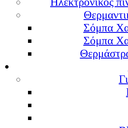
Ηλεκτρονικός πί
Θερμαντι
Σόμπα Χα
Σόμπα Χα
Θερμάστρα
Γ