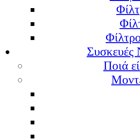
Φίλτ
Φίλ
Φίλτρ
Συσκευές 
Ποιά εί
Μοντέ