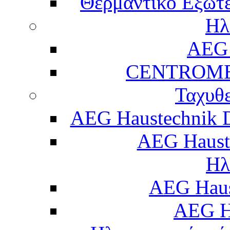
Θερμαντικό Εξωτε
Ηλ
AEG 
CENTROME
Ταχυθ
AEG Haustechnik 
AEG Haust
Ηλ
AEG Hau
AEG H