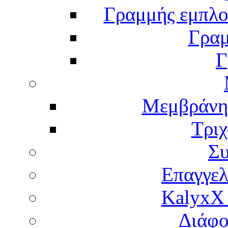
Γραμμής εμπλου
Γραμ
Γ
Μεμβράνη
Τρι
Σ
Επαγγελ
KalyxX
Διάφο