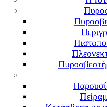
Πυροσ
Πυροσβε
Περιγ
Πιστοπο
Πλεονεκ
Πυροσβεστήρ
Παρουσί
Πείραμ