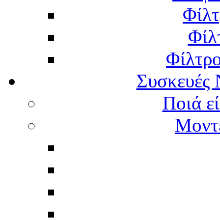
Φίλτ
Φίλ
Φίλτρ
Συσκευές 
Ποιά εί
Μοντέ