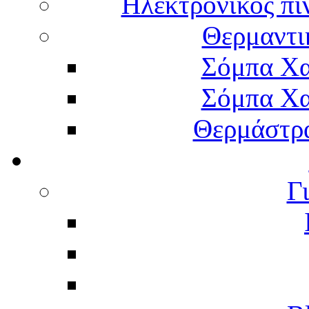
Ηλεκτρονικός πί
Θερμαντι
Σόμπα Χα
Σόμπα Χα
Θερμάστρα
Γ