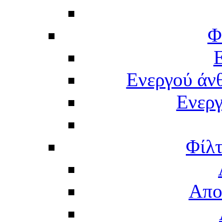
Φ
Ενεργού άν
Ενερ
Φίλτ
Απο