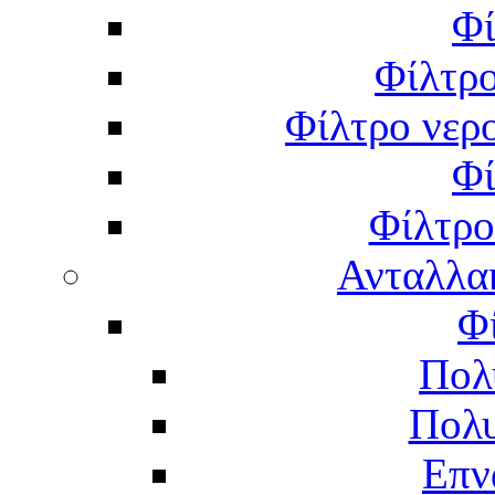
Φί
Φίλτρο
Φίλτρο νερο
Φί
Φίλτρο
Ανταλλα
Φ
Πολ
Πολυ
Επν