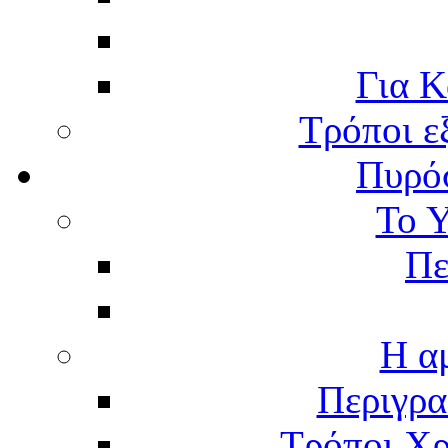
Για Κ
Τρόποι ε
Πυρό
Το 
Πε
Η α
Περιγρα
Τρόποι Χρ