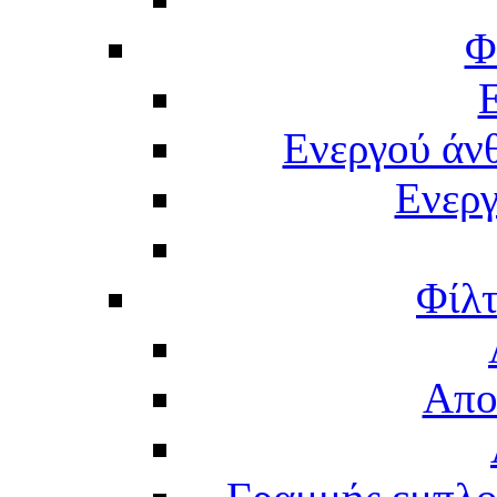
Φ
Ενεργού άν
Ενερ
Φίλτ
Απο