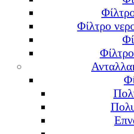
Φίλτρο
Φίλτρο νερο
Φί
Φίλτρο
Ανταλλα
Φ
Πολ
Πολυ
Επν