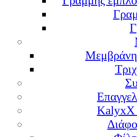
Γραμμής εμπλου
Γραμ
Γ
Μεμβράνη
Τρι
Σ
Επαγγελ
KalyxX
Διάφο