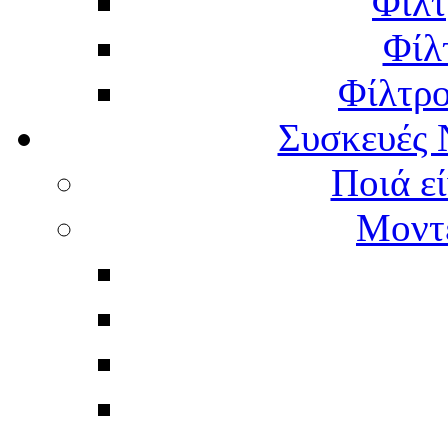
Φίλτ
Φίλ
Φίλτρ
Συσκευές 
Ποιά εί
Μοντέ