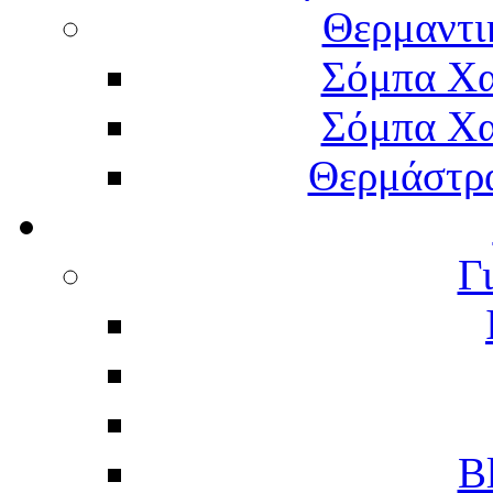
Θερμαντι
Σόμπα Χα
Σόμπα Χα
Θερμάστρα
Γ
B