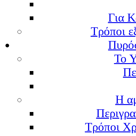
Για Κ
Τρόποι ε
Πυρό
Το 
Πε
Η α
Περιγρα
Τρόποι Χρ