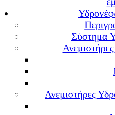
ε
Υδρονέφω
Περιγρ
Σύστημα Υ
Ανεμιστήρες
Ανεμιστήρες Υδ