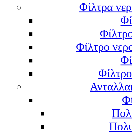
Φίλτρα νερ
Φί
Φίλτρο
Φίλτρο νερο
Φί
Φίλτρο
Ανταλλα
Φ
Πολ
Πολυ