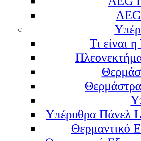
AEG H
AEG
Υπέρ
Τι είναι 
Πλεονεκτήμα
Θερμάσ
Θερμάστρα
Υ
Υπέρυθρα Πάνελ L
Θερμαντικό Ε