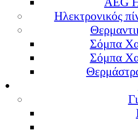
AEG H
Ηλεκτρονικός πί
Θερμαντι
Σόμπα Χα
Σόμπα Χα
Θερμάστρα
Γ