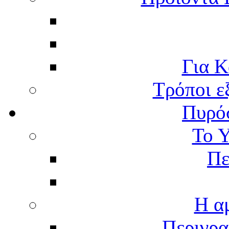
Για Κ
Τρόποι ε
Πυρό
Το 
Πε
Η α
Περιγρα