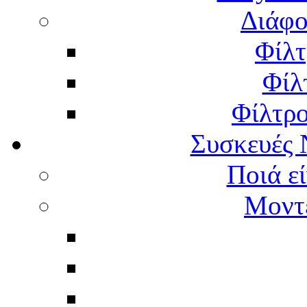
Διάφο
Φίλτ
Φίλ
Φίλτρ
Συσκευές 
Ποιά εί
Μοντέ