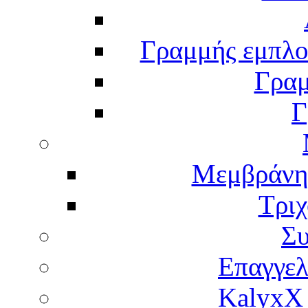
Γραμμής εμπλου
Γραμ
Γ
Μεμβράνη
Τρι
Σ
Επαγγελ
KalyxX