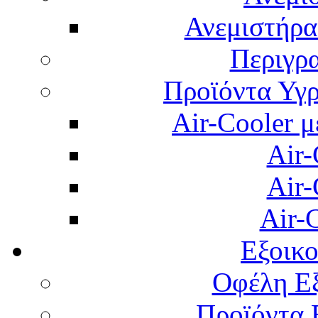
Ανεμιστήρας
Περιγρ
Προϊόντα Υγρ
Air-Cooler μ
Air-
Air-
Air-
Εξοικ
Οφέλη Εξ
Προϊόντα 