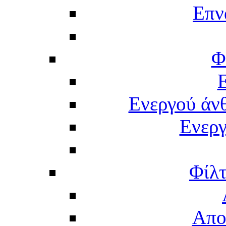
Επν
Φ
Ενεργού άν
Ενερ
Φίλτ
Απο