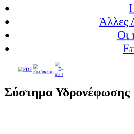
Άλλες 
Οι 
Επ
Σύστημα Υδρονέφωσης 