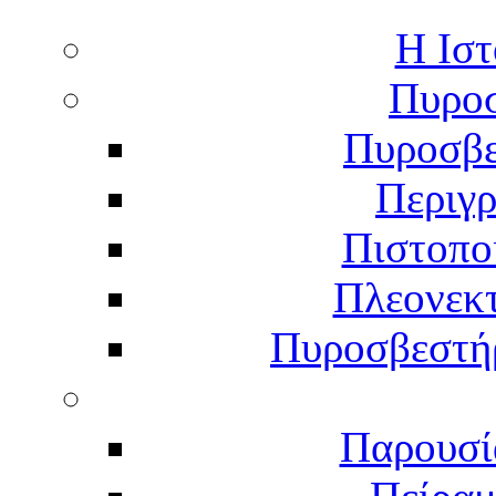
Η Ιστ
Πυροσ
Πυροσβε
Περιγ
Πιστοπο
Πλεονεκ
Πυροσβεστήρ
Παρουσί