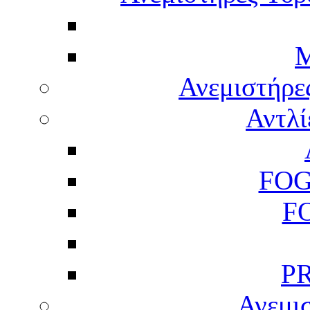
M
Ανεμιστήρε
Αντλί
FOG
F
P
Ανεμισ